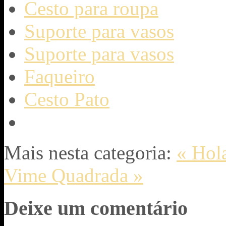
Cesto para roupa
Suporte para vasos
Suporte para vasos
Faqueiro
Cesto Pato
Mais nesta categoria:
« Hol
Vime Quadrada »
Deixe um comentário