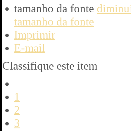
tamanho da fonte
diminui
tamanho da fonte
Imprimir
E-mail
Classifique este item
1
2
3