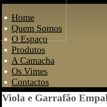
Home
Quem Somos
O Espaço
Produtos
A Camacha
Os Vimes
Contactos
Viola e Garrafão Empa