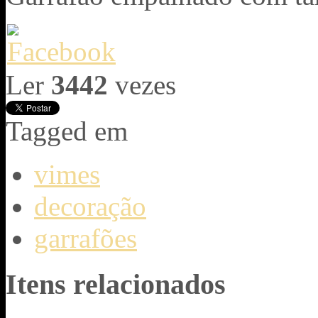
Ler
3442
vezes
Tagged em
vimes
decoração
garrafões
Itens relacionados