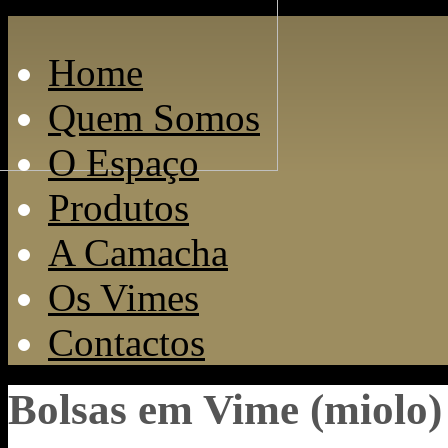
Home
Quem Somos
O Espaço
Produtos
A Camacha
Os Vimes
Contactos
Bolsas em Vime (miolo)