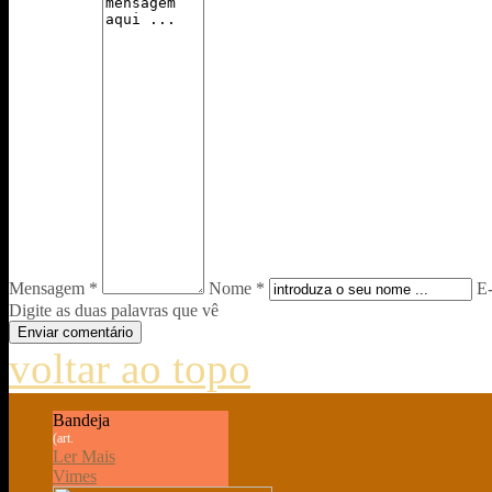
Mensagem *
Nome *
E-
Digite as duas palavras que vê
voltar ao topo
Bandeja
(art.
Ler Mais
Vimes