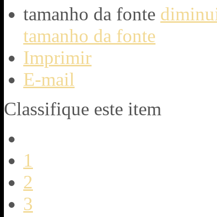
tamanho da fonte
diminui
tamanho da fonte
Imprimir
E-mail
Classifique este item
1
2
3