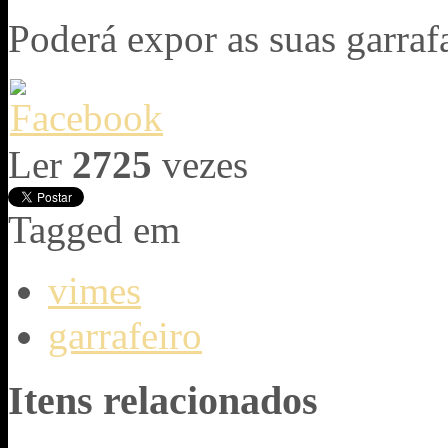
Poderá expor as suas garraf
Ler
2725
vezes
Tagged em
vimes
garrafeiro
Itens relacionados