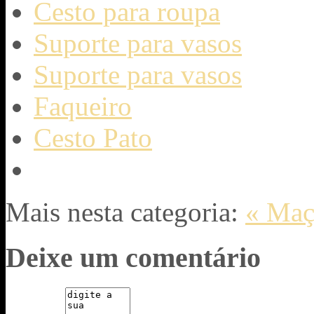
Cesto para roupa
Suporte para vasos
Suporte para vasos
Faqueiro
Cesto Pato
Mais nesta categoria:
« Maç
Deixe um comentário