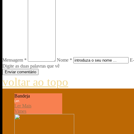
Mensagem *
Nome *
E-
Digite as duas palavras que vê
voltar ao topo
Bandeja
(art.
Ler Mais
Vimes