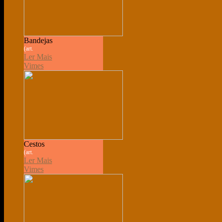
Bandejas
(art.
Ler Mais
Vimes
Cestos
(art.
Ler Mais
Vimes