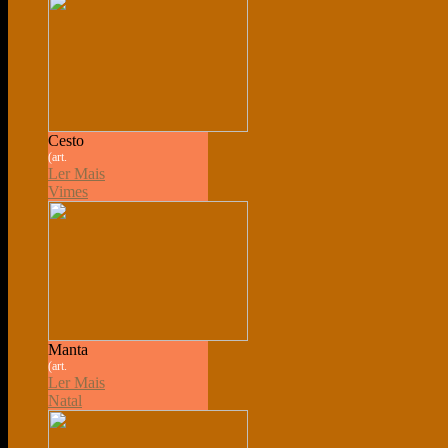
Cesto
(art.
Ler Mais
Vimes
Manta
(art.
Ler Mais
Natal