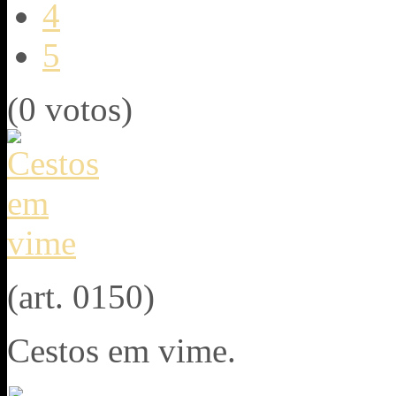
4
5
(0 votos)
(art. 0150)
Cestos em vime.