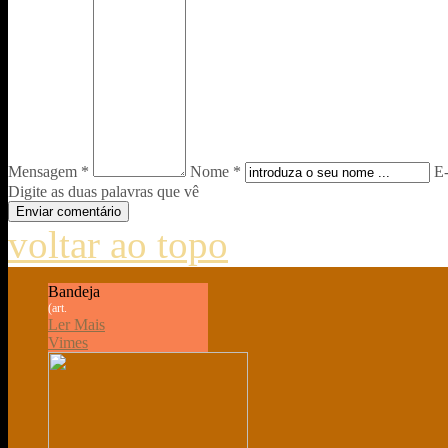
Mensagem *
Nome *
E-
Digite as duas palavras que vê
voltar ao topo
Bandeja
(art.
Ler Mais
Vimes