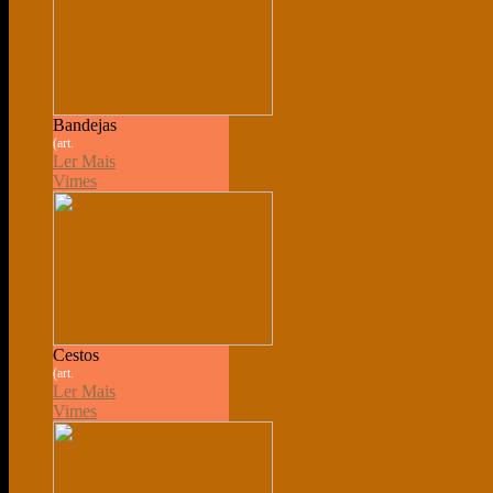
Bandejas
(art.
Ler Mais
Vimes
Cestos
(art.
Ler Mais
Vimes