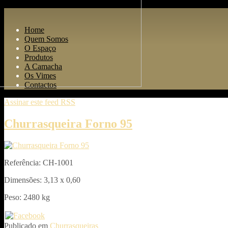
Home
Quem Somos
O Espaço
Produtos
A Camacha
Os Vimes
Contactos
Assinar este feed RSS
Churrasqueira Forno 95
Referência: CH-1001
Dimensões: 3,13 x 0,60
Peso: 2480 kg
Publicado em
Churrasqueiras