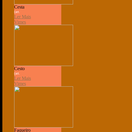
Cesta
(art.
Ler Mais
Vimes
Cesto
(art.
Ler Mais
Vimes
Faqueiro