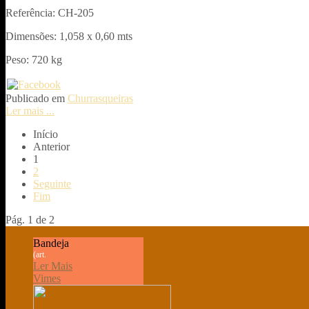
Referência: CH-205
Dimensões: 1,058 x 0,60 mts
Peso: 720 kg
Publicado em
Churrasqueiras
Ler mais ...
Início
Anterior
1
2
Seguinte
Fim
Pág. 1 de 2
Bandeja
(art.
Ler Mais
Vimes