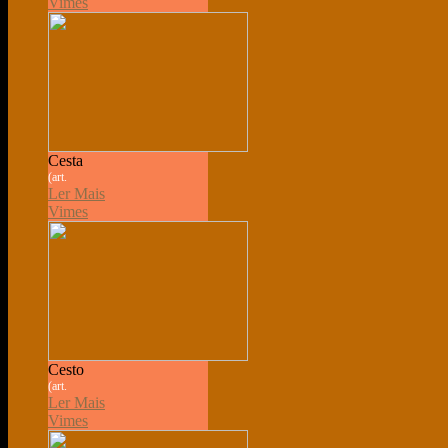
Vimes
Cesta
(art.
Ler Mais
Vimes
Cesto
(art.
Ler Mais
Vimes