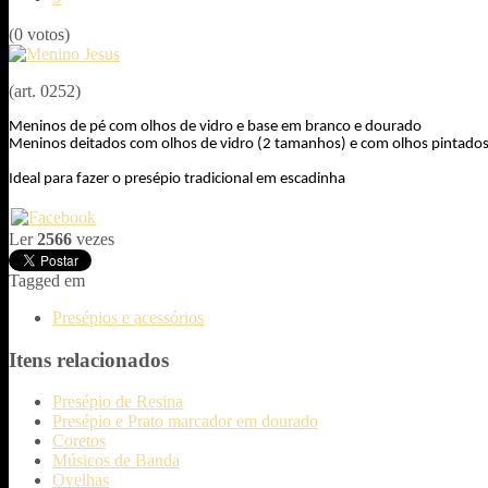
(0 votos)
(art. 0252)
Meninos de pé com olhos de vidro e base em branco e dourado
Meninos deitados com olhos de vidro (2 tamanhos) e com olhos pintado
Ideal para fazer o presépio tradicional em escadinha
Ler
2566
vezes
Tagged em
Presépios e acessórios
Itens relacionados
Presépio de Resina
Presépio e Prato marcador em dourado
Coretos
Músicos de Banda
Ovelhas