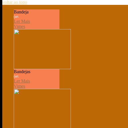
voltar ao topo
Bandeja
(art.
Ler Mais
Vimes
Bandejas
(art.
Ler Mais
Vimes