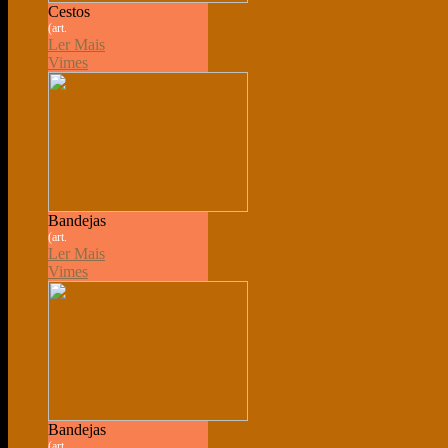
Cestos
(art.
Ler Mais
Vimes
Bandejas
(art.
Ler Mais
Vimes
Bandejas
(art.