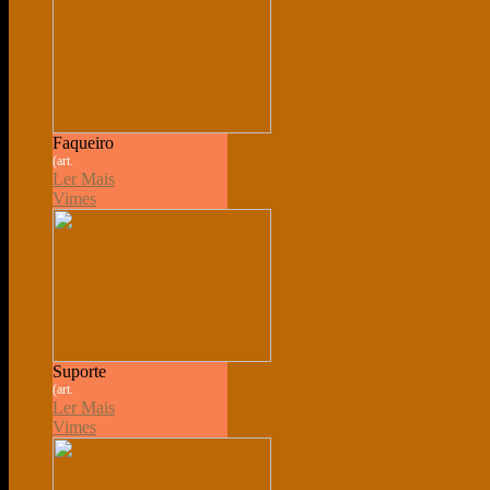
Faqueiro
(art.
Ler Mais
Vimes
Suporte
(art.
Ler Mais
Vimes