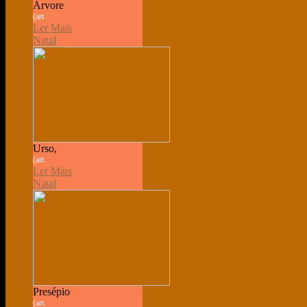
Árvore
(art.
Ler Mais
Natal
Urso,
(art.
Ler Mais
Natal
Presépio
(art.