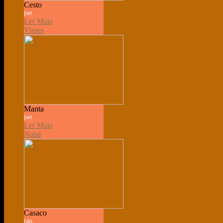
Cesto
(art.
Ler Mais
Vimes
Manta
(art.
Ler Mais
Natal
Casaco
(art.