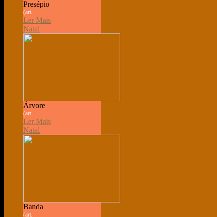
Presépio
(art.
Ler Mais
Natal
Árvore
(art.
Ler Mais
Natal
Banda
(art.