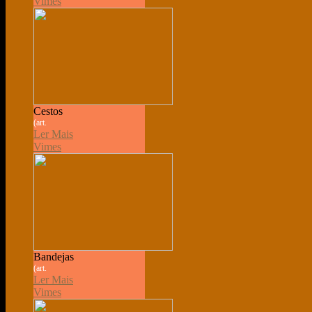
Vimes
Cestos
(art.
Ler Mais
Vimes
Bandejas
(art.
Ler Mais
Vimes