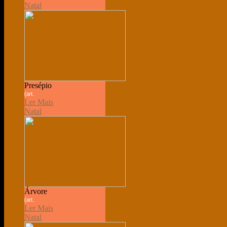
Natal
Presépio
(art.
Ler Mais
Natal
Árvore
(art.
Ler Mais
Natal