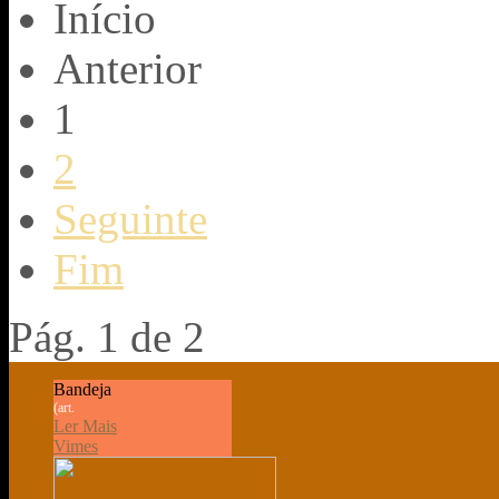
Início
Anterior
1
2
Seguinte
Fim
Pág. 1 de 2
Bandeja
(art.
Ler Mais
Vimes