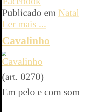
Publicado em
Natal
Ler mais ...
Cavalinho
(art. 0270)
Em pelo e com som