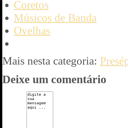
Coretos
Músicos de Banda
Ovelhas
Mais nesta categoria:
Presé
Deixe um comentário